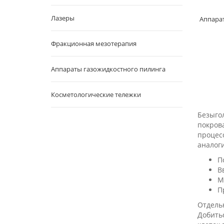
Лазеры
Аппара
Фракционная мезотерапия
Аппараты газожидкостного пилинга
Косметологические тележки
Безыго
покров
процес
аналог
П
В
М
П
Отдельн
Добить