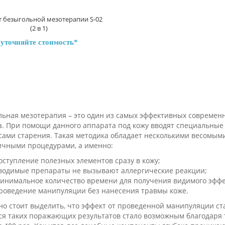
т безыгольной мезотерапии S-02
(2 в 1)
уточняйте стоимость
льная мезотерапия – это один из самых эффективных совреме
а. При помощи данного аппарата под кожу вводят специальные
сами старения. Такая методика обладает несколькими весомы
ичными процедурами, а именно:
оступление полезных элементов сразу в кожу;
водимые препараты не вызывают аллергические реакции;
инимальное количество времени для получения видимого эффе
роведение манипуляции без нанесения травмы коже.
о стоит выделить, что эффект от проведенной манипуляции ста
ся таких поражающих результатов стало возможным благодаря 