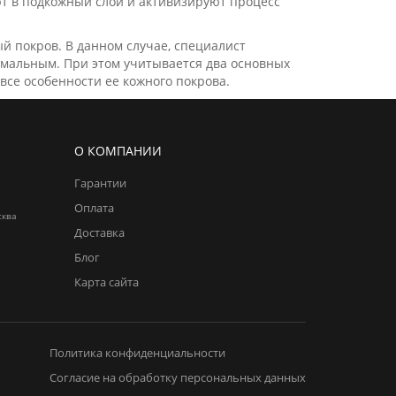
ают в подкожный слой и активизируют процесс
й покров. В данном случае, специалист
тимальным. При этом учитывается два основных
все особенности ее кожного покрова.
О КОМПАНИИ
Гарантии
Оплата
сква
Доставка
Блог
Карта сайта
Политика конфиденциальности
Согласие на обработку персональных данных