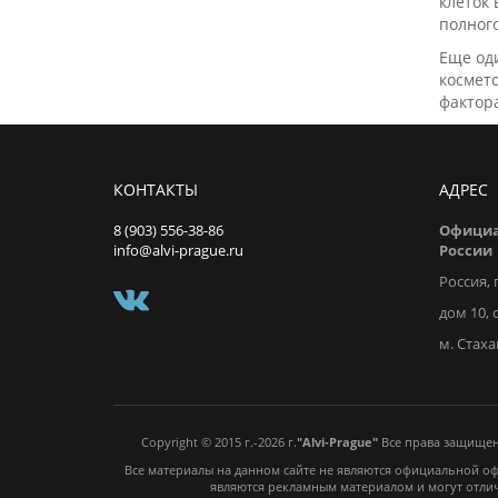
клеток 
полног
Еще оди
космето
фактора
КОНТАКТЫ
АДРЕС
8 (903) 556-38-86
Официа
info@alvi-prague.ru
России
Россия, 
дом 10, 
м. Стах
Copyright © 2015 г.-2026 г.
"Alvi-Prague"
Все права защищен
Все материалы на данном сайте не являются официальной о
являются рекламным материалом и могут отли