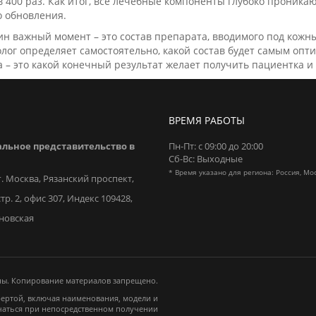
в 400 раз. Как итог, все лечебные компоненты глубоко проник
о обновления.
н важный момент – это состав препарата, вводимого под кожны
лог определяет самостоятельно, какой состав будет самым оп
 – это какой конечный результат желает получить пациентка и 
ВРЕМЯ РАБОТЫ
льное представительство в
Пн-Пт: с 09:00 до 20:00
Сб-Вс: Выходные
* Время указано для региона: Россия, Мо
г. Москва, Рязанский проспект,
стр. 2, офис 307, Индекс 109428,
ановская
ы. Копирование материалов запрещено.
фертой, включая наименования, модели и
чаться при непосредственном получении