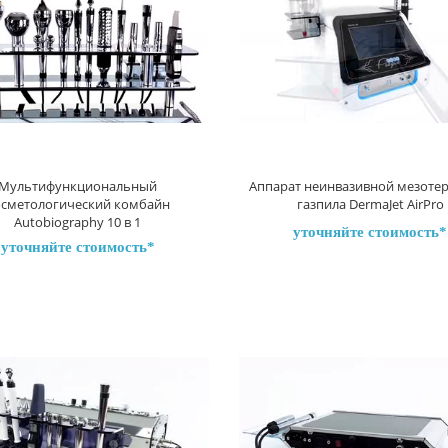
Мультифункциональный
Аппарат неинвазивной мезоте
осметологический комбайн
газпила DermaJet AirPro
Autobiography 10 в 1
уточняйте стоимость
уточняйте стоимость